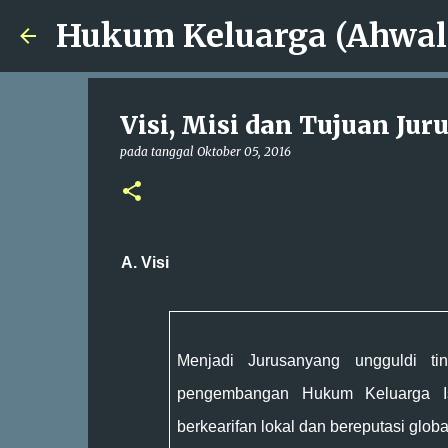
Visi, Misi dan Tujuan Ju
pada tanggal
Oktober 05, 2016
A. Visi
Menjadi J
urusanyang unggul
di ti
pengembangan Hukum Keluarga 
ber
kearifan lokal
dan bereputasi globa