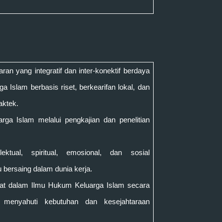
aran
yang
integrati
f
dan inter
-
konektif
berdaya
ga Islam
berbasis riset, berkearifan lokal, dan
aktek.
arga Islam
melalui pengkajian dan penelitian
ektual, spiritual, emosional, dan sosial
bersaing dalam dunia kerja.
at dalam Ilmu
Hukum Keluarga Islam
secara
uk menyahuti kebutuhan dan kesejahtaraan