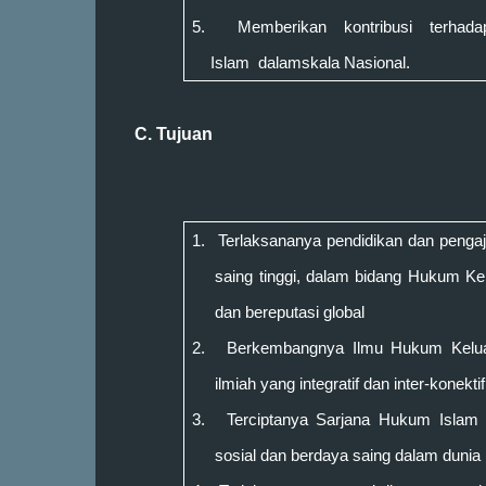
5.
Memberikan kontribusi terha
Islam
dalam
skala
Nasional.
C. Tujuan
1.
Te
r
laksananya pendidikan dan pengaja
saing tinggi, dalam bidang Hukum Kel
dan bereputasi global
2.
Berkembangnya
Ilmu Hukum Keluar
ilmiah yang integratif dan inter-konektif
3.
Terciptanya S
arjana Hukum Isla
sosial dan berdaya saing dalam dunia 