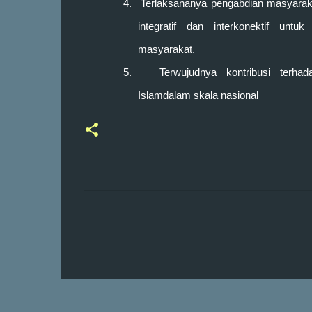
4.
Ter
laksana
nya
pengabdian masyarak
integratif dan interkonektif unt
masyarakat
.
5.
Terwujudnya kontribusi terh
Islam
dalam
skala
nasional
K
o
m
e
n
t