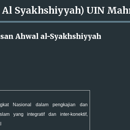
Langsung ke konten utama
rusan Ahwal al-Syakhshiyyah
ngkat
N
asional
dalam
pengka
jian
dan
Islam
yang integratif dan inter-konektif
,
l