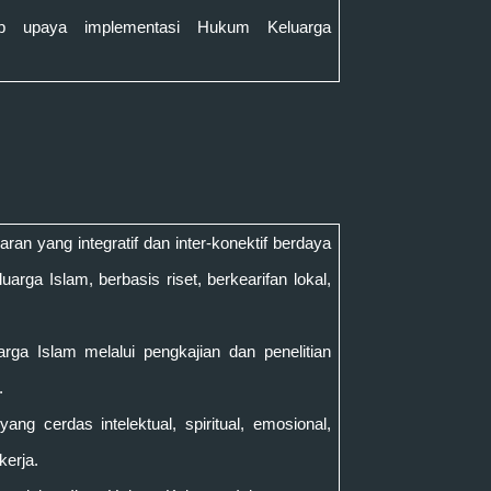
dap upaya implementasi
Hukum Keluarga
ran yang integratif dan inter-konektif berdaya
uarga Islam, berbasis riset
, ber
kearifan lokal
,
ga Islam melalui pengkajian dan penelitian
.
m
yang
c
erdas intelektual, spiritual, emosional,
kerja.