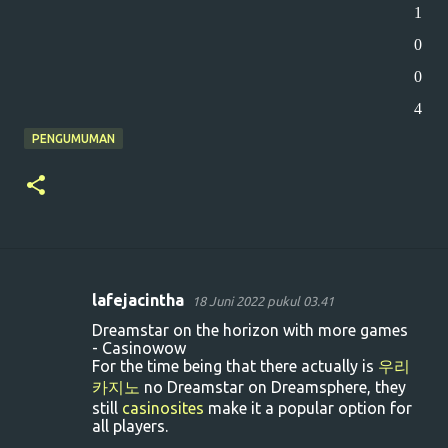
1
0
0
4
PENGUMUMAN
lafejacintha
18 Juni 2022 pukul 03.41
K
Dreamstar on the horizon with more games
o
- Casinowow
For the time being that there actually is
우리
m
카지노
no Dreamstar on Dreamsphere, they
e
still
casinosites
make it a popular option for
n
all players.