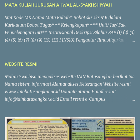
K
MATA KULIAH JURUSAN AHWAL AL-SYAKHSHIYYAH
o
m
Smt Kode MK Nama Mata Kuliah* Bobot sks sks MK dalam
e
Kurikulum Bobot Tugas*** Kelengkapan**** Unit/ Jur/ Fak
n
t
Penyelenggara Inti** Institusional Deskripsi Silabus SAP (1) (2) (3)
a
(4) (5) (6) (7) (8) (9) (10) (11) I INS101 Pengantar Ilmu Alqur’an
r
Hadis 2 2 √ √ √ √ Fakultas SYA205 Ilmu Mantiq 2 2 √ √ √ √ Fakultas
SYA204 Fiqih Ibadah 2 2 √ √ √ √ Fakultas INS105 Pancasila dan
Pendidikan Kewargaan 3 3 √ √ √ √ Fakultas SYA111 Ilmu Alamiah
WEBSITE RESMI
Dasar 2 2 √ √ √ √ Fakultas INS201 Bahasa Indonesia 2 2 ...
Mahasiswa bisa mengakses website IAIN Batusangkar berikut ini:
Nama sistem informasi Alamat akses Keterangan Website resmi
www. iainbatusangkar.ac.id Domain utama Email resmi
info@iainbatusangkar.ac.id Email resmi e-Campus
ecampus.iainbatusangkar.ac.id Sistem informasi terpadu Sistem
informasi akademik ecampus.iainbatusangkar.ac.id Subsistem
dalam e-Campus Sistem informasi keuangan mahasiswa
ecampus.iainbatusangkar.ac.id Subsistem dalam e-Campus
Sistem informasi kepegawaian ecampus.iainbatusangkar.ac.id